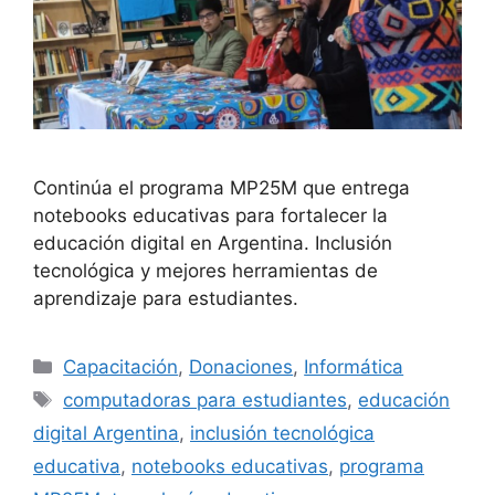
Continúa el programa MP25M que entrega
notebooks educativas para fortalecer la
educación digital en Argentina. Inclusión
tecnológica y mejores herramientas de
aprendizaje para estudiantes.
Capacitación
,
Donaciones
,
Informática
computadoras para estudiantes
,
educación
digital Argentina
,
inclusión tecnológica
educativa
,
notebooks educativas
,
programa