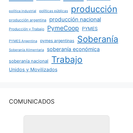
producción
políticas públicas
política industrial
producción nacional
producción argentina
PymeCoop
PYMES
Producción y Trabajo
Soberanía
pymes argentinas
PYMES Argentina
soberanía económica
Soberanía Alimentaria
Trabajo
soberanía nacional
Unidos y Movilizados
COMUNICADOS