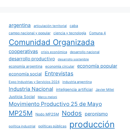
argentina
caba
articulación territorial
campo nacional y popular
ciencia y tecnología
Comuna 4
Comunidad Organizada
cooperativas
crisis económica
desarrollo nacional
desarrollo productivo
desarrollo sostenible
economía popular
economía argentina
economía circular
Entrevistas
economía social
Expo Industrias y Servicios 2024
industria argentina
Industria Nacional
inteligencia artificial
Javier Milei
Justicia Social
Marco meloni
Movimiento Productivo 25 de Mayo
MP25M
Nodos
peronismo
Nodo MP25M
producción
políticas públicas
política industrial