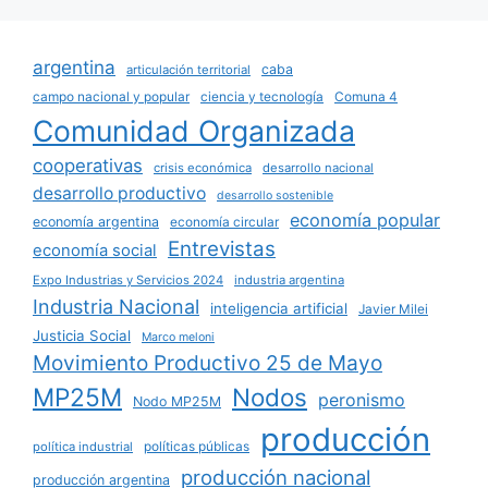
argentina
caba
articulación territorial
campo nacional y popular
ciencia y tecnología
Comuna 4
Comunidad Organizada
cooperativas
crisis económica
desarrollo nacional
desarrollo productivo
desarrollo sostenible
economía popular
economía argentina
economía circular
Entrevistas
economía social
Expo Industrias y Servicios 2024
industria argentina
Industria Nacional
inteligencia artificial
Javier Milei
Justicia Social
Marco meloni
Movimiento Productivo 25 de Mayo
MP25M
Nodos
peronismo
Nodo MP25M
producción
políticas públicas
política industrial
producción nacional
producción argentina