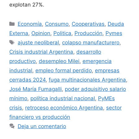
explotan 27%.
Economía
,
Consumo
,
Cooperativas
,
Deuda
Externa
,
Opinion
,
Politica
,
Producción
,
Pymes
ajuste neoliberal
,
colapso manufacturero
,
Crisis industrial Argentina
,
desarrollo
productivo
,
desempleo Milei
,
emergencia
industrial
,
empleo formal perdido
,
empresas
cerradas 2024
,
fuga multinacionales Argentina
,
José María Fumagalli
,
poder adquisitivo salario
mínimo
,
política industrial nacional
,
PyMEs
crisis
,
retroceso económico Argentina
,
sector
financiero vs producción
Deja un comentario