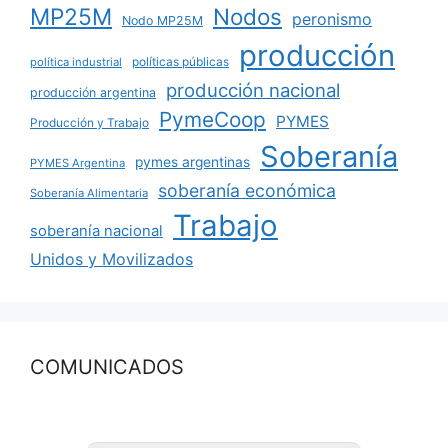
MP25M
Nodos
peronismo
Nodo MP25M
producción
políticas públicas
política industrial
producción nacional
producción argentina
PymeCoop
PYMES
Producción y Trabajo
Soberanía
pymes argentinas
PYMES Argentina
soberanía económica
Soberanía Alimentaria
Trabajo
soberanía nacional
Unidos y Movilizados
COMUNICADOS