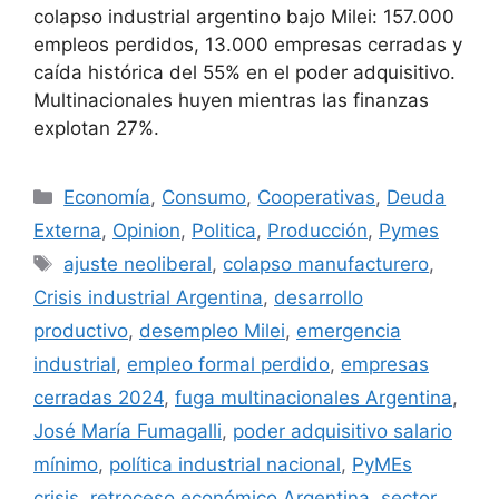
colapso industrial argentino bajo Milei: 157.000
empleos perdidos, 13.000 empresas cerradas y
caída histórica del 55% en el poder adquisitivo.
Multinacionales huyen mientras las finanzas
explotan 27%.
Economía
,
Consumo
,
Cooperativas
,
Deuda
Externa
,
Opinion
,
Politica
,
Producción
,
Pymes
ajuste neoliberal
,
colapso manufacturero
,
Crisis industrial Argentina
,
desarrollo
productivo
,
desempleo Milei
,
emergencia
industrial
,
empleo formal perdido
,
empresas
cerradas 2024
,
fuga multinacionales Argentina
,
José María Fumagalli
,
poder adquisitivo salario
mínimo
,
política industrial nacional
,
PyMEs
crisis
,
retroceso económico Argentina
,
sector