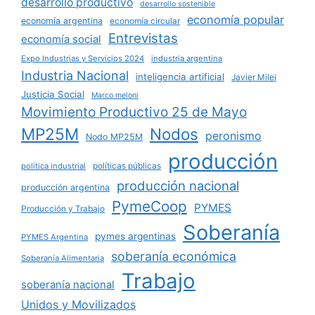
desarrollo productivo
desarrollo sostenible
economía popular
economía argentina
economía circular
Entrevistas
economía social
Expo Industrias y Servicios 2024
industria argentina
Industria Nacional
inteligencia artificial
Javier Milei
Justicia Social
Marco meloni
Movimiento Productivo 25 de Mayo
MP25M
Nodos
peronismo
Nodo MP25M
producción
políticas públicas
política industrial
producción nacional
producción argentina
PymeCoop
PYMES
Producción y Trabajo
Soberanía
pymes argentinas
PYMES Argentina
soberanía económica
Soberanía Alimentaria
Trabajo
soberanía nacional
Unidos y Movilizados