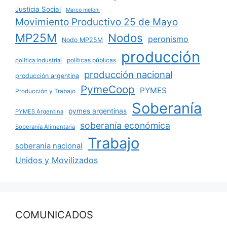
Justicia Social
Marco meloni
Movimiento Productivo 25 de Mayo
MP25M
Nodos
peronismo
Nodo MP25M
producción
políticas públicas
política industrial
producción nacional
producción argentina
PymeCoop
PYMES
Producción y Trabajo
Soberanía
pymes argentinas
PYMES Argentina
soberanía económica
Soberanía Alimentaria
Trabajo
soberanía nacional
Unidos y Movilizados
COMUNICADOS