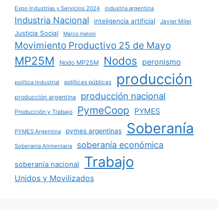
Expo Industrias y Servicios 2024
industria argentina
Industria Nacional
inteligencia artificial
Javier Milei
Justicia Social
Marco meloni
Movimiento Productivo 25 de Mayo
MP25M
Nodos
peronismo
Nodo MP25M
producción
políticas públicas
política industrial
producción nacional
producción argentina
PymeCoop
PYMES
Producción y Trabajo
Soberanía
pymes argentinas
PYMES Argentina
soberanía económica
Soberanía Alimentaria
Trabajo
soberanía nacional
Unidos y Movilizados