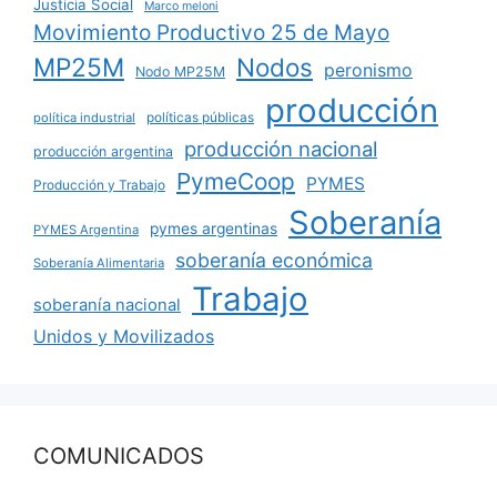
Justicia Social
Marco meloni
Movimiento Productivo 25 de Mayo
MP25M
Nodos
peronismo
Nodo MP25M
producción
políticas públicas
política industrial
producción nacional
producción argentina
PymeCoop
PYMES
Producción y Trabajo
Soberanía
pymes argentinas
PYMES Argentina
soberanía económica
Soberanía Alimentaria
Trabajo
soberanía nacional
Unidos y Movilizados
COMUNICADOS