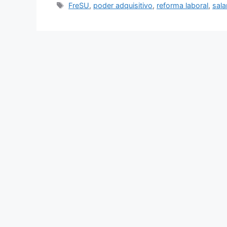
FreSU
,
poder adquisitivo
,
reforma laboral
,
sala