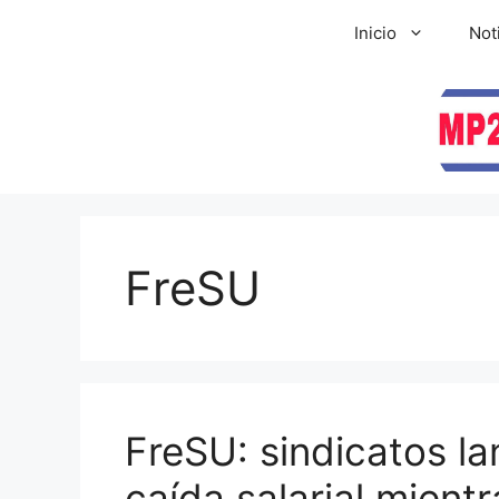
Inicio
Not
FreSU
FreSU: sindicatos l
caída salarial mientr