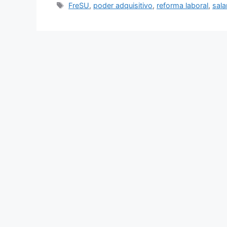
FreSU
,
poder adquisitivo
,
reforma laboral
,
sala