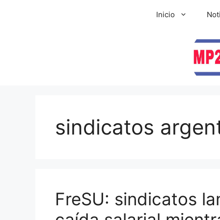
Inicio
Not
sindicatos argen
FreSU: sindicatos l
caída salarial mientr