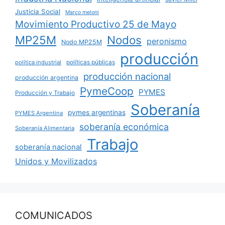
Justicia Social
Marco meloni
Movimiento Productivo 25 de Mayo
MP25M
Nodos
peronismo
Nodo MP25M
producción
políticas públicas
política industrial
producción nacional
producción argentina
PymeCoop
PYMES
Producción y Trabajo
Soberanía
pymes argentinas
PYMES Argentina
soberanía económica
Soberanía Alimentaria
Trabajo
soberanía nacional
Unidos y Movilizados
COMUNICADOS