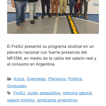
El FreSU presentó su programa sindical en un
plenario nacional con fuerte presencia del
MP25M, en medio de la caída del salario real y
el consumo en Argentina.
Actos
,
Gremiales
,
Plenarios
,
Politica
,
Sindicales
FreSU
,
poder adquisitivo
,
reforma laboral
,
salario mínimo
,
sindicatos argentinos