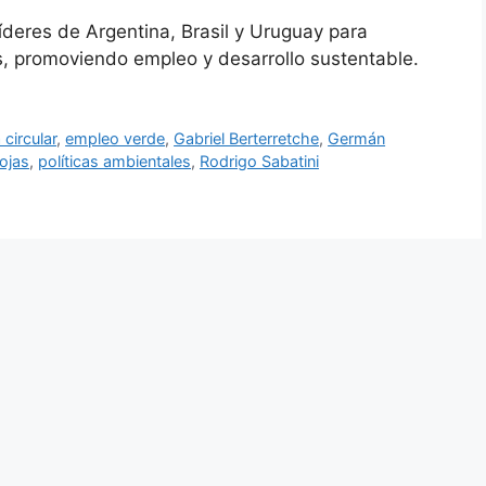
íderes de Argentina, Brasil y Uruguay para
os, promoviendo empleo y desarrollo sustentable.
circular
,
empleo verde
,
Gabriel Berterretche
,
Germán
Rojas
,
políticas ambientales
,
Rodrigo Sabatini