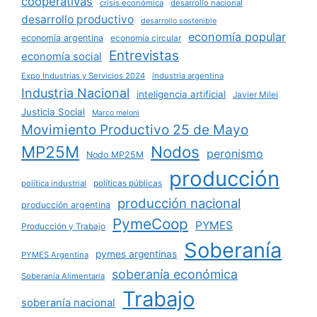
cooperativas
crisis económica
desarrollo nacional
desarrollo productivo
desarrollo sostenible
economía popular
economía argentina
economía circular
Entrevistas
economía social
Expo Industrias y Servicios 2024
industria argentina
Industria Nacional
inteligencia artificial
Javier Milei
Justicia Social
Marco meloni
Movimiento Productivo 25 de Mayo
MP25M
Nodos
peronismo
Nodo MP25M
producción
políticas públicas
política industrial
producción nacional
producción argentina
PymeCoop
PYMES
Producción y Trabajo
Soberanía
pymes argentinas
PYMES Argentina
soberanía económica
Soberanía Alimentaria
Trabajo
soberanía nacional