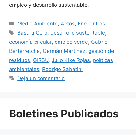
empleo y desarrollo sustentable.
Medio Ambiente
,
Actos
,
Encuentros
Basura Cero
,
desarrollo sustentable
,
economía circular
,
empleo verde
,
Gabriel
Berterretche
,
Germán Martínez
,
gestión de
residuos
,
GIRSU
,
Julio Kike Rojas
,
políticas
ambientales
,
Rodrigo Sabatini
Deja un comentario
Boletines Publicados