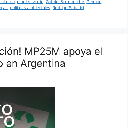
circular
,
empleo verde
,
Gabriel Berterretche
,
Germán
Rojas
,
políticas ambientales
,
Rodrigo Sabatini
cción! MP25M apoya el
o en Argentina