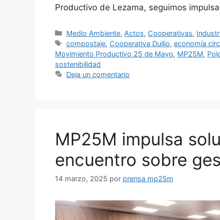
Productivo de Lezama, seguimos impulsan
Medio Ambiente
,
Actos
,
Cooperativas
,
Industr
compostaje
,
Cooperativa Duilio
,
economía circ
Movimiento Productivo 25 de Mayo
,
MP25M
,
Pol
sostenibilidad
Deja un comentario
MP25M impulsa solu
encuentro sobre ges
14 marzo, 2025
por
prensa mp25m