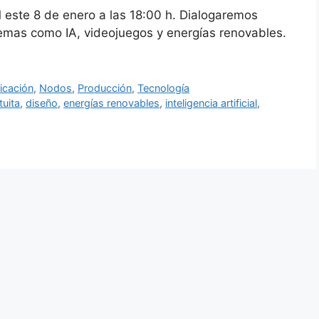
 este 8 de enero a las 18:00 h. Dialogaremos
temas como IA, videojuegos y energías renovables.
cación
,
Nodos
,
Producción
,
Tecnología
tuita
,
diseño
,
energías renovables
,
inteligencia artificial
,