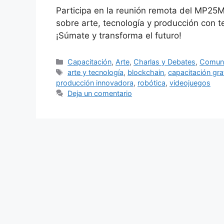
Participa en la reunión remota del MP25M
sobre arte, tecnología y producción con 
¡Súmate y transforma el futuro!
Capacitación
,
Arte
,
Charlas y Debates
,
Comuni
arte y tecnología
,
blockchain
,
capacitación gra
producción innovadora
,
robótica
,
videojuegos
Deja un comentario