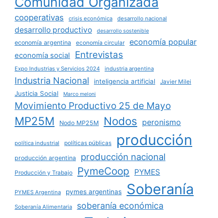
Comunidad Organizada
cooperativas
crisis económica
desarrollo nacional
desarrollo productivo
desarrollo sostenible
economía popular
economía argentina
economía circular
Entrevistas
economía social
Expo Industrias y Servicios 2024
industria argentina
Industria Nacional
inteligencia artificial
Javier Milei
Justicia Social
Marco meloni
Movimiento Productivo 25 de Mayo
MP25M
Nodos
peronismo
Nodo MP25M
producción
políticas públicas
política industrial
producción nacional
producción argentina
PymeCoop
PYMES
Producción y Trabajo
Soberanía
pymes argentinas
PYMES Argentina
soberanía económica
Soberanía Alimentaria