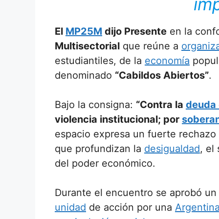
imp
El
MP25M
dijo Presente
en la conf
Multisectorial
que reúne a
organiz
estudiantiles, de la
economía
popul
denominado
“Cabildos Abiertos”
.
Bajo la consigna:
“Contra la
deuda 
violencia institucional; por
soberan
espacio expresa un fuerte rechazo a
que profundizan la
desigualdad
, el
del poder económico.
Durante el encuentro se aprobó un
unidad
de acción por una
Argentin