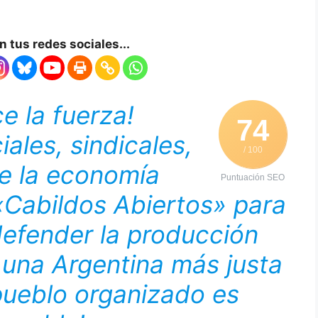
 tus redes sociales...
e la fuerza!
74
ales, sindicales,
/ 100
de la economía
Puntuación SEO
«Cabildos Abiertos» para
, defender la producción
r una Argentina más justa
 pueblo organizado es