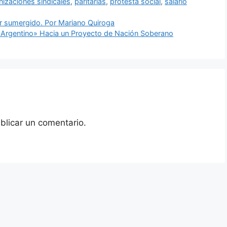
nizaciones sindicales
,
paritarias
,
protesta social
,
salario
er sumergido. Por Mariano Quiroga
o Argentino» Hacia un Proyecto de Nación Soberano
blicar un comentario.