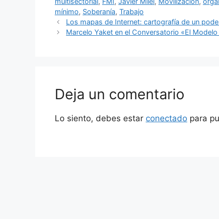
multisectorial
,
FMI
,
Javier Milei
,
Movilización
,
orga
mínimo
,
Soberanía
,
Trabajo
Los mapas de Internet: cartografía de un pod
Marcelo Yaket en el Conversatorio «El Model
Deja un comentario
Lo siento, debes estar
conectado
para pu