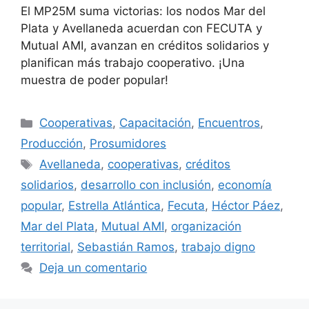
El MP25M suma victorias: los nodos Mar del
Plata y Avellaneda acuerdan con FECUTA y
Mutual AMI, avanzan en créditos solidarios y
planifican más trabajo cooperativo. ¡Una
muestra de poder popular!
Cooperativas
,
Capacitación
,
Encuentros
,
Producción
,
Prosumidores
Avellaneda
,
cooperativas
,
créditos
solidarios
,
desarrollo con inclusión
,
economía
popular
,
Estrella Atlántica
,
Fecuta
,
Héctor Páez
,
Mar del Plata
,
Mutual AMI
,
organización
territorial
,
Sebastián Ramos
,
trabajo digno
Deja un comentario