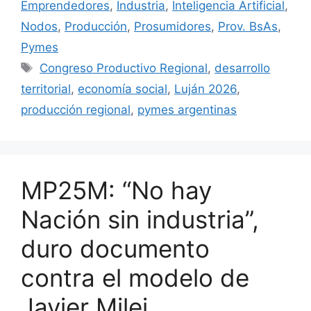
Emprendedores
,
Industria
,
Inteligencia Artificial
,
Nodos
,
Producción
,
Prosumidores
,
Prov. BsAs
,
Pymes
Congreso Productivo Regional
,
desarrollo
territorial
,
economía social
,
Luján 2026
,
producción regional
,
pymes argentinas
MP25M: “No hay
Nación sin industria”,
duro documento
contra el modelo de
Javier Milei