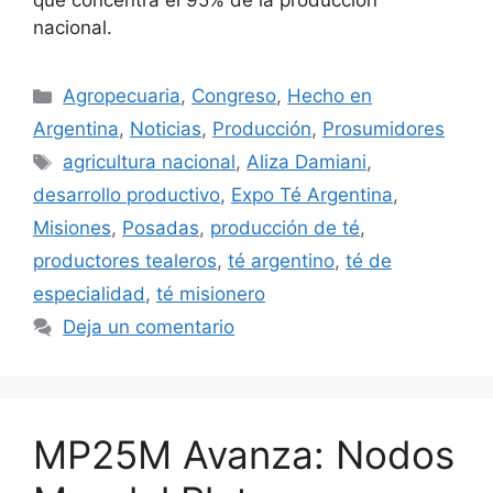
que concentra el 95% de la producción
nacional.
Agropecuaria
,
Congreso
,
Hecho en
Argentina
,
Noticias
,
Producción
,
Prosumidores
agricultura nacional
,
Aliza Damiani
,
desarrollo productivo
,
Expo Té Argentina
,
Misiones
,
Posadas
,
producción de té
,
productores tealeros
,
té argentino
,
té de
especialidad
,
té misionero
Deja un comentario
MP25M Avanza: Nodos