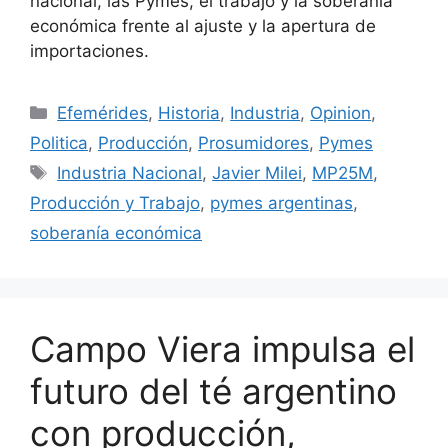
nacional, las Pymes, el trabajo y la soberanía
económica frente al ajuste y la apertura de
importaciones.
Efemérides
,
Historia
,
Industria
,
Opinion
,
Politica
,
Producción
,
Prosumidores
,
Pymes
Industria Nacional
,
Javier Milei
,
MP25M
,
Producción y Trabajo
,
pymes argentinas
,
soberanía económica
Campo Viera impulsa el
futuro del té argentino
con producción,