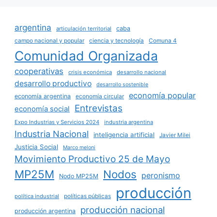
argentina
caba
articulación territorial
campo nacional y popular
ciencia y tecnología
Comuna 4
Comunidad Organizada
cooperativas
crisis económica
desarrollo nacional
desarrollo productivo
desarrollo sostenible
economía popular
economía argentina
economía circular
Entrevistas
economía social
Expo Industrias y Servicios 2024
industria argentina
Industria Nacional
inteligencia artificial
Javier Milei
Justicia Social
Marco meloni
Movimiento Productivo 25 de Mayo
MP25M
Nodos
peronismo
Nodo MP25M
producción
políticas públicas
política industrial
producción nacional
producción argentina