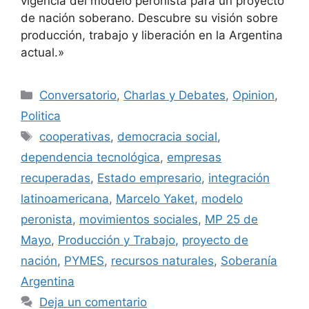
vigencia del modelo peronista para un proyecto
de nación soberano. Descubre su visión sobre
producción, trabajo y liberación en la Argentina
actual.»
Conversatorio
,
Charlas y Debates
,
Opinion
,
Politica
cooperativas
,
democracia social
,
dependencia tecnológica
,
empresas
recuperadas
,
Estado empresario
,
integración
latinoamericana
,
Marcelo Yaket
,
modelo
peronista
,
movimientos sociales
,
MP 25 de
Mayo
,
Producción y Trabajo
,
proyecto de
nación
,
PYMES
,
recursos naturales
,
Soberanía
Argentina
Deja un comentario