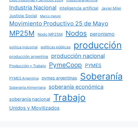
Expo Industrias y Servicios 2024
industria argentina
Industria Nacional
inteligencia artificial
Javier Milei
Justicia Social
Marco meloni
Movimiento Productivo 25 de Mayo
MP25M
Nodos
peronismo
Nodo MP25M
producción
políticas públicas
política industrial
producción nacional
producción argentina
PymeCoop
PYMES
Producción y Trabajo
Soberanía
pymes argentinas
PYMES Argentina
soberanía económica
Soberanía Alimentaria
Trabajo
soberanía nacional
Unidos y Movilizados