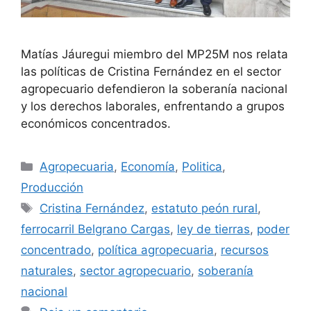
Matías Jáuregui miembro del MP25M nos relata
las políticas de Cristina Fernández en el sector
agropecuario defendieron la soberanía nacional
y los derechos laborales, enfrentando a grupos
económicos concentrados.
Agropecuaria
,
Economía
,
Politica
,
Producción
Cristina Fernández
,
estatuto peón rural
,
ferrocarril Belgrano Cargas
,
ley de tierras
,
poder
concentrado
,
política agropecuaria
,
recursos
naturales
,
sector agropecuario
,
soberanía
nacional