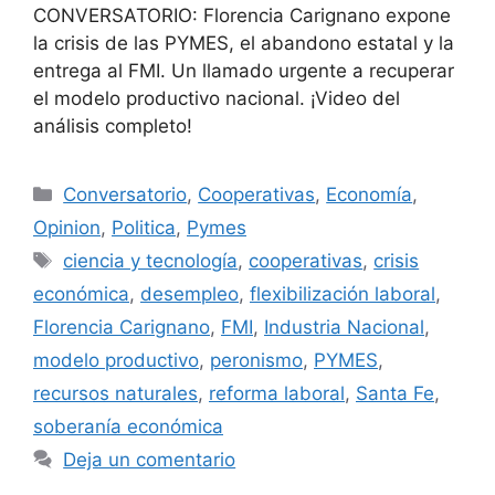
CONVERSATORIO: Florencia Carignano expone
la crisis de las PYMES, el abandono estatal y la
entrega al FMI. Un llamado urgente a recuperar
el modelo productivo nacional. ¡Video del
análisis completo!
Conversatorio
,
Cooperativas
,
Economía
,
Opinion
,
Politica
,
Pymes
ciencia y tecnología
,
cooperativas
,
crisis
económica
,
desempleo
,
flexibilización laboral
,
Florencia Carignano
,
FMI
,
Industria Nacional
,
modelo productivo
,
peronismo
,
PYMES
,
recursos naturales
,
reforma laboral
,
Santa Fe
,
soberanía económica
Deja un comentario