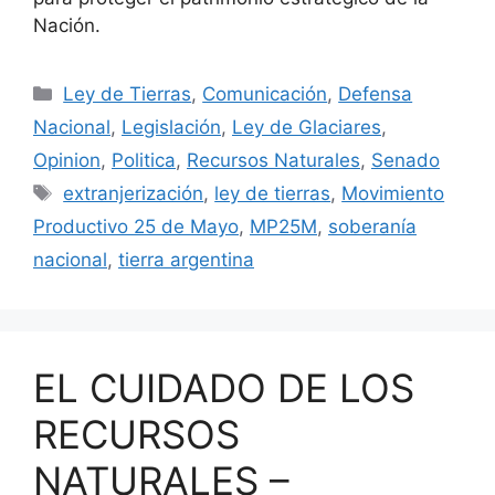
Nación.
Ley de Tierras
,
Comunicación
,
Defensa
Nacional
,
Legislación
,
Ley de Glaciares
,
Opinion
,
Politica
,
Recursos Naturales
,
Senado
extranjerización
,
ley de tierras
,
Movimiento
Productivo 25 de Mayo
,
MP25M
,
soberanía
nacional
,
tierra argentina
EL CUIDADO DE LOS
RECURSOS
NATURALES –