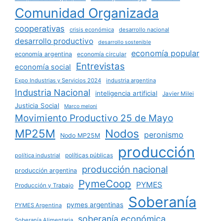
Comunidad Organizada
cooperativas
crisis económica
desarrollo nacional
desarrollo productivo
desarrollo sostenible
economía popular
economía argentina
economía circular
Entrevistas
economía social
Expo Industrias y Servicios 2024
industria argentina
Industria Nacional
inteligencia artificial
Javier Milei
Justicia Social
Marco meloni
Movimiento Productivo 25 de Mayo
MP25M
Nodos
peronismo
Nodo MP25M
producción
políticas públicas
política industrial
producción nacional
producción argentina
PymeCoop
PYMES
Producción y Trabajo
Soberanía
pymes argentinas
PYMES Argentina
soberanía económica
Soberanía Alimentaria