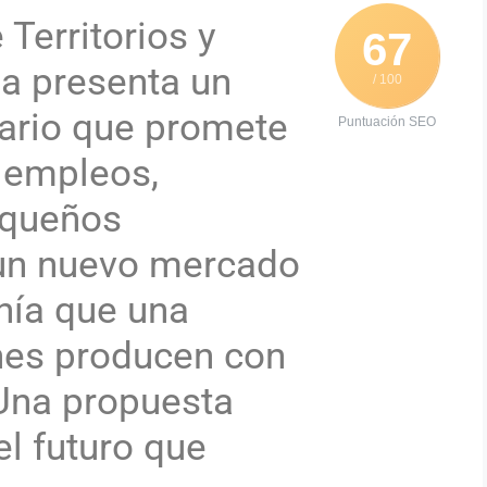
 Territorios y
67
ia presenta un
/ 100
ario que promete
Puntuación SEO
 empleos,
pequeños
 un nuevo mercado
nía que una
nes producen con
Una propuesta
el futuro que