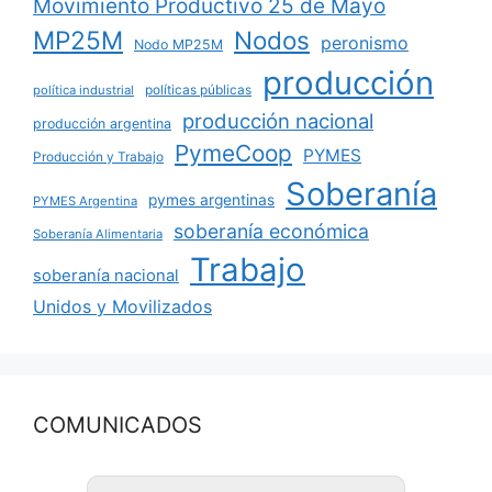
Movimiento Productivo 25 de Mayo
MP25M
Nodos
peronismo
Nodo MP25M
producción
políticas públicas
política industrial
producción nacional
producción argentina
PymeCoop
PYMES
Producción y Trabajo
Soberanía
pymes argentinas
PYMES Argentina
soberanía económica
Soberanía Alimentaria
Trabajo
soberanía nacional
Unidos y Movilizados
COMUNICADOS