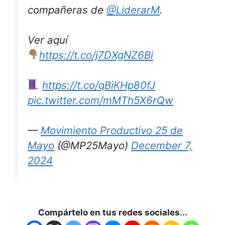
compañeras de
@LiderarM
.
Ver aquí
https://t.co/j7DXgNZ6Bi
https://t.co/qBiKHp80fJ
pic.twitter.com/mMTh5X6rQw
—
Movimiento Productivo 25 de
Mayo
(@MP25Mayo)
December 7,
2024
Compártelo en tus redes sociales...