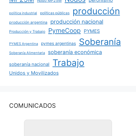
peronismo
Nodo MP25M
producción
políticas públicas
política industrial
producción nacional
producción argentina
PymeCoop
PYMES
Producción y Trabajo
Soberanía
pymes argentinas
PYMES Argentina
soberanía económica
Soberanía Alimentaria
Trabajo
soberanía nacional
Unidos y Movilizados
COMUNICADOS