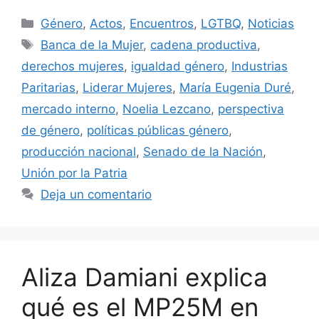
Género
,
Actos
,
Encuentros
,
LGTBQ
,
Noticias
Banca de la Mujer
,
cadena productiva
,
derechos mujeres
,
igualdad género
,
Industrias
Paritarias
,
Liderar Mujeres
,
María Eugenia Duré
,
mercado interno
,
Noelia Lezcano
,
perspectiva
de género
,
políticas públicas género
,
producción nacional
,
Senado de la Nación
,
Unión por la Patria
Deja un comentario
Aliza Damiani explica
qué es el MP25M en