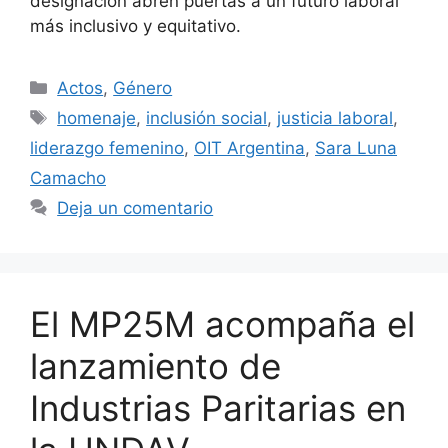
designación abren puertas a un futuro laboral
más inclusivo y equitativo.
Actos
,
Género
homenaje
,
inclusión social
,
justicia laboral
,
liderazgo femenino
,
OIT Argentina
,
Sara Luna
Camacho
Deja un comentario
El MP25M acompaña el
lanzamiento de
Industrias Paritarias en