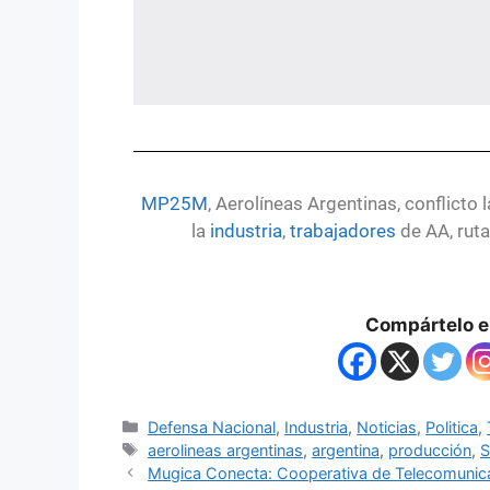
MP25M
, Aerolíneas Argentinas, conflicto l
la
industria
,
trabajadores
de AA, rut
Compártelo en
Defensa Nacional
,
Industria
,
Noticias
,
Politica
,
aerolineas argentinas
,
argentina
,
producción
,
S
Mugica Conecta: Cooperativa de Telecomunica