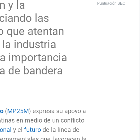
n y la
Puntuación SEO
ciando las
no que atentan
 la industria
la importancia
ea de bandera
yo
(
MP25M
) expresa su apoyo a
tinas en medio de un conflicto
onal
y el
futuro
de la línea de
bernamentales que favorecen la