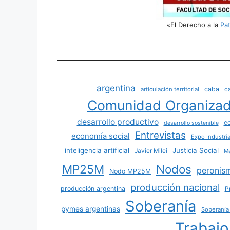
«El Derecho a la
Pat
argentina
caba
c
articulación territorial
Comunidad Organiza
desarrollo productivo
e
desarrollo sostenible
Entrevistas
economía social
Expo Industri
inteligencia artificial
Justicia Social
Javier Milei
Ma
MP25M
Nodos
peronis
Nodo MP25M
producción nacional
producción argentina
P
Soberanía
pymes argentinas
Soberanía 
Trabajo