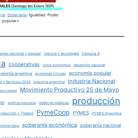
ria
.
Soberanía
. Igualdad. Poder
popular»
ampo nacional y popular
ciencia y tecnología
Comuna 4
da
cooperativas
crisis económica
desarrollo nacional
economía popular
conomía argentina
economía circular
Industria Nacional
as y Servicios 2024
industria argentina
Movimiento Productivo 25 de Mayo
rco meloni
producción
mo
políticas públicas
política industrial
PymeCoop
PYMES
roducción y Trabajo
PYMES Argentina
soberanía económica
soberanía nacional
Alimentaria