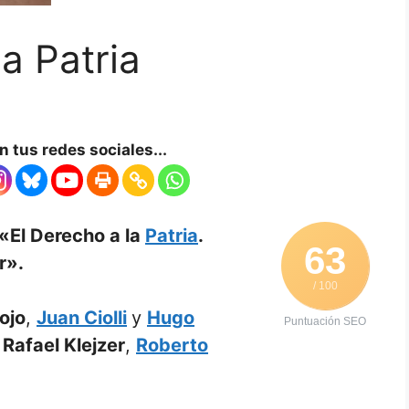
a Patria
 tus redes sociales...
«El Derecho a la
Patria
.
63
r».
/ 100
ojo
,
Juan Ciolli
y
Hugo
Puntuación SEO
Rafael Klejzer
,
Roberto