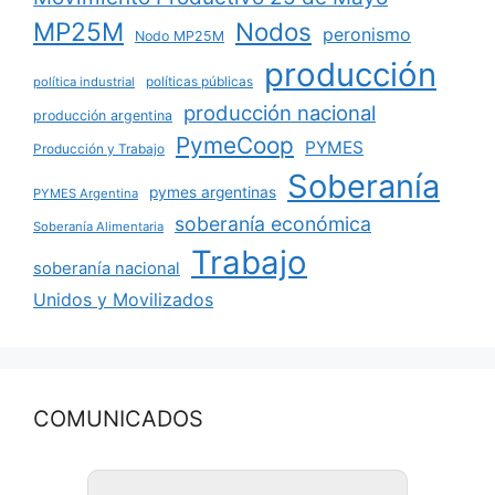
MP25M
Nodos
peronismo
Nodo MP25M
producción
políticas públicas
política industrial
producción nacional
producción argentina
PymeCoop
PYMES
Producción y Trabajo
Soberanía
pymes argentinas
PYMES Argentina
soberanía económica
Soberanía Alimentaria
Trabajo
soberanía nacional
Unidos y Movilizados
COMUNICADOS