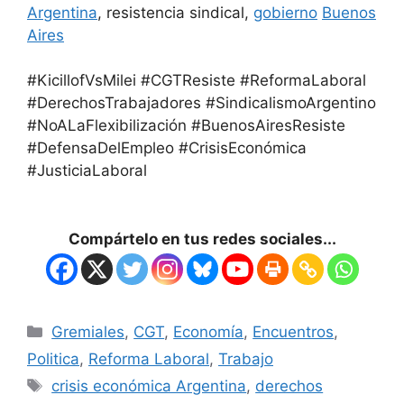
Argentina
, resistencia sindical,
gobierno
Buenos
Aires
#KicillofVsMilei #CGTResiste #ReformaLaboral
#DerechosTrabajadores #SindicalismoArgentino
#NoALaFlexibilización #BuenosAiresResiste
#DefensaDelEmpleo #CrisisEconómica
#JusticiaLaboral
Compártelo en tus redes sociales...
Gremiales
,
CGT
,
Economía
,
Encuentros
,
Politica
,
Reforma Laboral
,
Trabajo
crisis económica Argentina
,
derechos