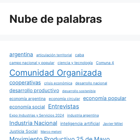
Nube de palabras
argentina
caba
articulación territorial
campo nacional y popular
ciencia y tecnología
Comuna 4
Comunidad Organizada
cooperativas
crisis económica
desarrollo nacional
desarrollo productivo
desarrollo sostenible
economía popular
economía argentina
economía circular
Entrevistas
economía social
Expo Industrias y Servicios 2024
industria argentina
Industria Nacional
inteligencia artificial
Javier Milei
Justicia Social
Marco meloni
Movimiento Productivo 25 de Mayo