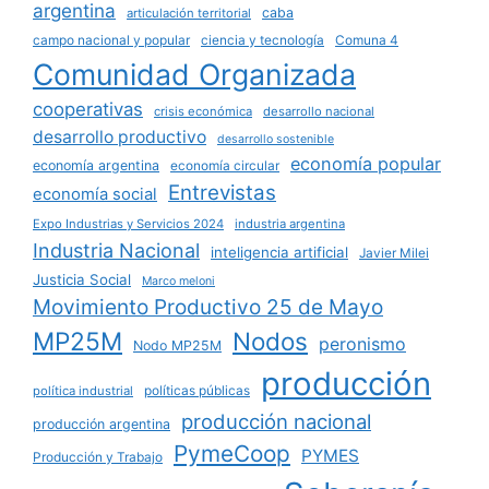
argentina
caba
articulación territorial
campo nacional y popular
ciencia y tecnología
Comuna 4
Comunidad Organizada
cooperativas
crisis económica
desarrollo nacional
desarrollo productivo
desarrollo sostenible
economía popular
economía argentina
economía circular
Entrevistas
economía social
Expo Industrias y Servicios 2024
industria argentina
Industria Nacional
inteligencia artificial
Javier Milei
Justicia Social
Marco meloni
Movimiento Productivo 25 de Mayo
MP25M
Nodos
peronismo
Nodo MP25M
producción
políticas públicas
política industrial
producción nacional
producción argentina
PymeCoop
PYMES
Producción y Trabajo