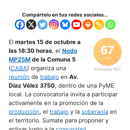
Compártelo en tus redes sociales...
El
martes 15 de octubre a
67
las 18:30 horas
, el
Nodo
MP25M
de la Comuna 5
/ 100
(
CABA
) organiza una
Puntuación SEO
reunión
de
trabajo
en
Av.
Díaz Vélez 3750
, dentro de una PyME
local. La convocatoria invita a participar
activamente en la promoción de la
producción
, el
trabajo
y la
soberanía
en
el territorio. Sumate para proponer y
activar junto a la
comunidad
.