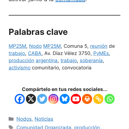
Palabras clave
MP25M
,
Nodo
MP25M
, Comuna 5,
reunión
de
trabajo
,
CABA
, Av. Díaz Vélez 3750,
PyMEs
,
producción
argentina
,
trabajo
,
soberanía
,
activismo
comunitario, convocatoria
Compártelo en tus redes sociales...
Nodos
,
Noticias
Comunidad Organizada
,
producción
,