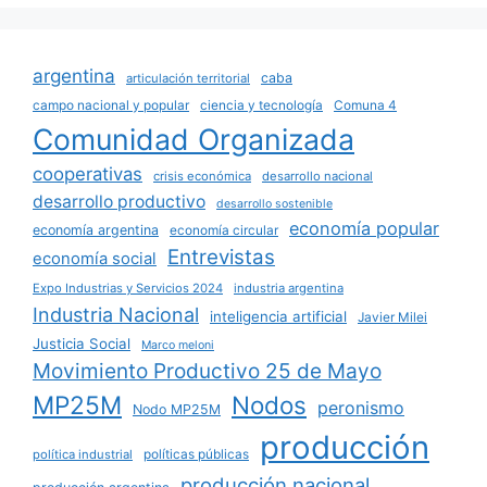
argentina
caba
articulación territorial
campo nacional y popular
ciencia y tecnología
Comuna 4
Comunidad Organizada
cooperativas
crisis económica
desarrollo nacional
desarrollo productivo
desarrollo sostenible
economía popular
economía argentina
economía circular
Entrevistas
economía social
Expo Industrias y Servicios 2024
industria argentina
Industria Nacional
inteligencia artificial
Javier Milei
Justicia Social
Marco meloni
Movimiento Productivo 25 de Mayo
MP25M
Nodos
peronismo
Nodo MP25M
producción
políticas públicas
política industrial
producción nacional