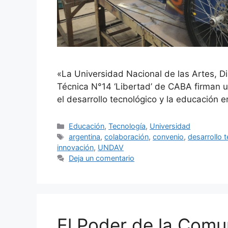
«La Universidad Nacional de las Artes, D
Técnica N°14 ‘Libertad’ de CABA firman 
el desarrollo tecnológico y la educación e
Educación
,
Tecnología
,
Universidad
argentina
,
colaboración
,
convenio
,
desarrollo 
innovación
,
UNDAV
Deja un comentario
El Poder de la Com