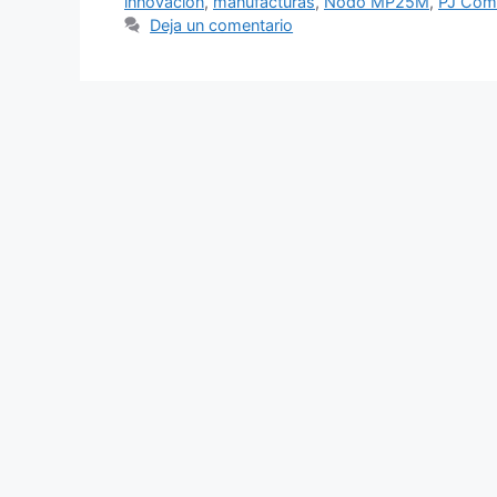
innovación
,
manufacturas
,
Nodo MP25M
,
PJ Com
Deja un comentario