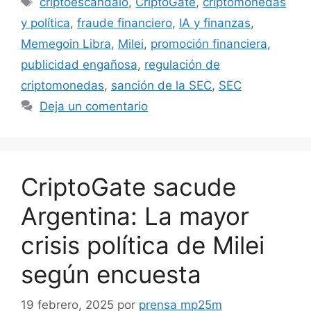
criptoescándalo
,
CriptoGate
,
criptomonedas
y política
,
fraude financiero
,
IA y finanzas
,
Memegoin Libra
,
Milei
,
promoción financiera
,
publicidad engañosa
,
regulación de
criptomonedas
,
sanción de la SEC
,
SEC
Deja un comentario
CriptoGate sacude
Argentina: La mayor
crisis política de Milei
según encuesta
19 febrero, 2025
por
prensa mp25m