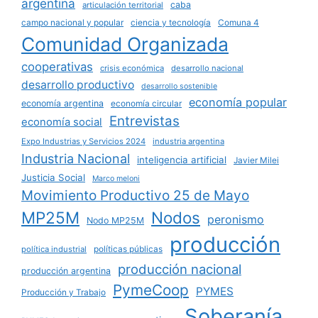
argentina
caba
articulación territorial
campo nacional y popular
ciencia y tecnología
Comuna 4
Comunidad Organizada
cooperativas
crisis económica
desarrollo nacional
desarrollo productivo
desarrollo sostenible
economía popular
economía argentina
economía circular
Entrevistas
economía social
Expo Industrias y Servicios 2024
industria argentina
Industria Nacional
inteligencia artificial
Javier Milei
Justicia Social
Marco meloni
Movimiento Productivo 25 de Mayo
MP25M
Nodos
peronismo
Nodo MP25M
producción
políticas públicas
política industrial
producción nacional
producción argentina
PymeCoop
PYMES
Producción y Trabajo
Soberanía