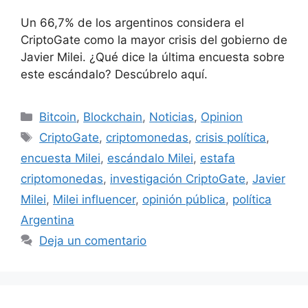
Un 66,7% de los argentinos considera el
CriptoGate como la mayor crisis del gobierno de
Javier Milei. ¿Qué dice la última encuesta sobre
este escándalo? Descúbrelo aquí.
Bitcoin
,
Blockchain
,
Noticias
,
Opinion
CriptoGate
,
criptomonedas
,
crisis política
,
encuesta Milei
,
escándalo Milei
,
estafa
criptomonedas
,
investigación CriptoGate
,
Javier
Milei
,
Milei influencer
,
opinión pública
,
política
Argentina
Deja un comentario