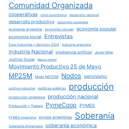
Comunidad Organizada
cooperativas
crisis económica
desarrollo nacional
desarrollo productivo
desarrollo sostenible
economía popular
economía argentina
economía circular
Entrevistas
economía social
Expo Industrias y Servicios 2024
industria argentina
Industria Nacional
inteligencia artificial
Javier Milei
Justicia Social
Marco meloni
Movimiento Productivo 25 de Mayo
MP25M
Nodos
peronismo
Nodo MP25M
producción
políticas públicas
política industrial
producción nacional
producción argentina
PymeCoop
PYMES
Producción y Trabajo
Soberanía
pymes argentinas
PYMES Argentina
soberanía económica
Soberanía Alimentaria