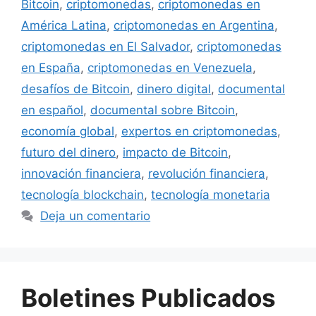
Bitcoin
,
criptomonedas
,
criptomonedas en
América Latina
,
criptomonedas en Argentina
,
criptomonedas en El Salvador
,
criptomonedas
en España
,
criptomonedas en Venezuela
,
desafíos de Bitcoin
,
dinero digital
,
documental
en español
,
documental sobre Bitcoin
,
economía global
,
expertos en criptomonedas
,
futuro del dinero
,
impacto de Bitcoin
,
innovación financiera
,
revolución financiera
,
tecnología blockchain
,
tecnología monetaria
Deja un comentario
Boletines Publicados