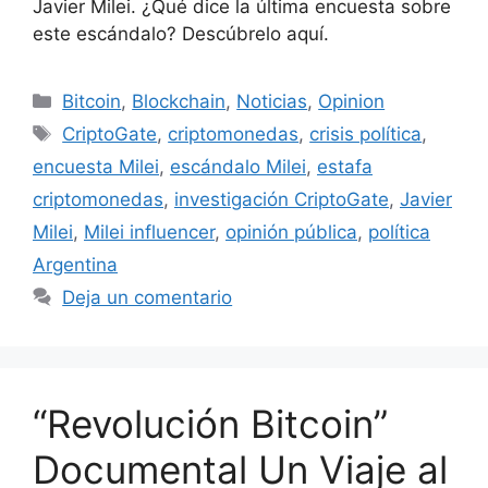
Javier Milei. ¿Qué dice la última encuesta sobre
este escándalo? Descúbrelo aquí.
Bitcoin
,
Blockchain
,
Noticias
,
Opinion
CriptoGate
,
criptomonedas
,
crisis política
,
encuesta Milei
,
escándalo Milei
,
estafa
criptomonedas
,
investigación CriptoGate
,
Javier
Milei
,
Milei influencer
,
opinión pública
,
política
Argentina
Deja un comentario
“Revolución Bitcoin”
Documental Un Viaje al