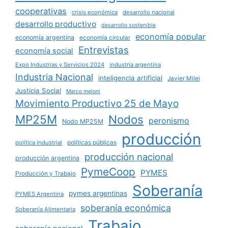
cooperativas
crisis económica
desarrollo nacional
desarrollo productivo
desarrollo sostenible
economía popular
economía argentina
economía circular
Entrevistas
economía social
Expo Industrias y Servicios 2024
industria argentina
Industria Nacional
inteligencia artificial
Javier Milei
Justicia Social
Marco meloni
Movimiento Productivo 25 de Mayo
MP25M
Nodos
peronismo
Nodo MP25M
producción
políticas públicas
política industrial
producción nacional
producción argentina
PymeCoop
PYMES
Producción y Trabajo
Soberanía
pymes argentinas
PYMES Argentina
soberanía económica
Soberanía Alimentaria
Trabajo