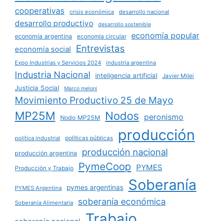
cooperativas
crisis económica
desarrollo nacional
desarrollo productivo
desarrollo sostenible
economía popular
economía argentina
economía circular
Entrevistas
economía social
Expo Industrias y Servicios 2024
industria argentina
Industria Nacional
inteligencia artificial
Javier Milei
Justicia Social
Marco meloni
Movimiento Productivo 25 de Mayo
MP25M
Nodos
peronismo
Nodo MP25M
producción
políticas públicas
política industrial
producción nacional
producción argentina
PymeCoop
PYMES
Producción y Trabajo
Soberanía
pymes argentinas
PYMES Argentina
soberanía económica
Soberanía Alimentaria
Trabajo