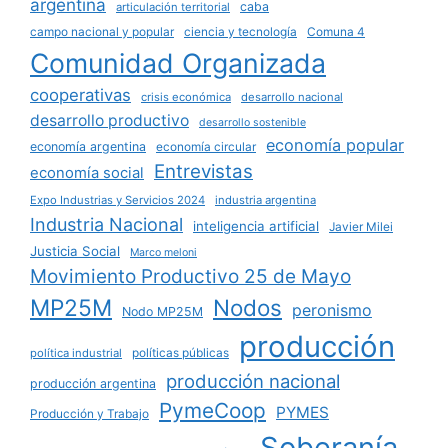
argentina
caba
articulación territorial
campo nacional y popular
ciencia y tecnología
Comuna 4
Comunidad Organizada
cooperativas
crisis económica
desarrollo nacional
desarrollo productivo
desarrollo sostenible
economía popular
economía argentina
economía circular
Entrevistas
economía social
Expo Industrias y Servicios 2024
industria argentina
Industria Nacional
inteligencia artificial
Javier Milei
Justicia Social
Marco meloni
Movimiento Productivo 25 de Mayo
MP25M
Nodos
peronismo
Nodo MP25M
producción
políticas públicas
política industrial
producción nacional
producción argentina
PymeCoop
PYMES
Producción y Trabajo
Soberanía