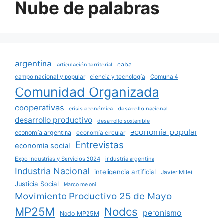
Nube de palabras
argentina
caba
articulación territorial
campo nacional y popular
ciencia y tecnología
Comuna 4
Comunidad Organizada
cooperativas
crisis económica
desarrollo nacional
desarrollo productivo
desarrollo sostenible
economía popular
economía argentina
economía circular
Entrevistas
economía social
Expo Industrias y Servicios 2024
industria argentina
Industria Nacional
inteligencia artificial
Javier Milei
Justicia Social
Marco meloni
Movimiento Productivo 25 de Mayo
MP25M
Nodos
peronismo
Nodo MP25M