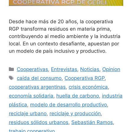
Desde hace más de 20 años, la cooperativa
RGP transforma residuos en materia prima,
contribuyendo al medio ambiente y la industria
local. En un contexto desafiante, apuestan por
un modelo de país inclusivo y productivo.
Cooperativas
,
Entrevistas
,
Noticias
,
Opinion
caída del consumo
,
Cooperativa RGP
,
cooperativas argentinas
,
crisis económica
,
economía solidaria
,
huella de carbono
,
industria
plástica
,
modelo de desarrollo productivo
,
reciclaje urbano
,
reciclaje y producción
,
residuos sólidos urbanos
,
Sebastián Ramos
,
trabajo cooperativo