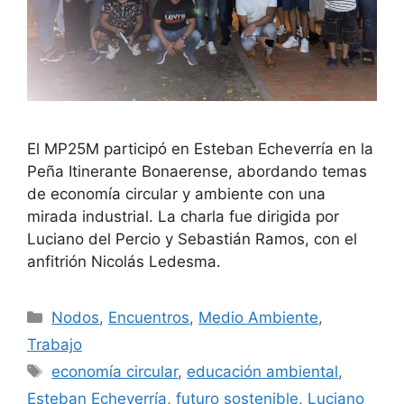
El MP25M participó en Esteban Echeverría en la
Peña Itinerante Bonaerense, abordando temas
de economía circular y ambiente con una
mirada industrial. La charla fue dirigida por
Luciano del Percio y Sebastián Ramos, con el
anfitrión Nicolás Ledesma.
Nodos
,
Encuentros
,
Medio Ambiente
,
Trabajo
economía circular
,
educación ambiental
,
Esteban Echeverría
,
futuro sostenible
,
Luciano