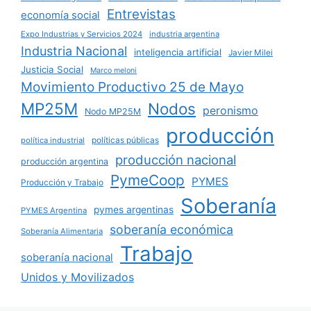
Entrevistas
economía social
Expo Industrias y Servicios 2024
industria argentina
Industria Nacional
inteligencia artificial
Javier Milei
Justicia Social
Marco meloni
Movimiento Productivo 25 de Mayo
MP25M
Nodos
peronismo
Nodo MP25M
producción
políticas públicas
política industrial
producción nacional
producción argentina
PymeCoop
PYMES
Producción y Trabajo
Soberanía
pymes argentinas
PYMES Argentina
soberanía económica
Soberanía Alimentaria
Trabajo
soberanía nacional
Unidos y Movilizados