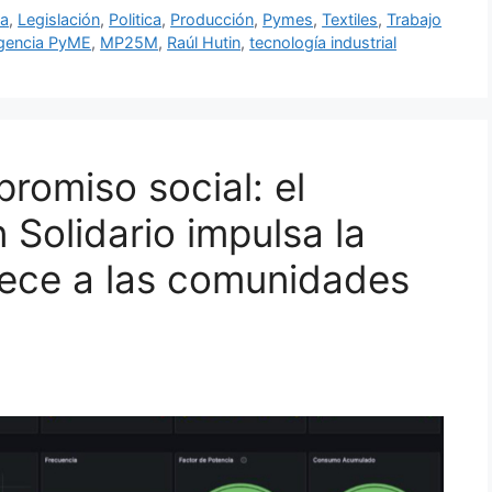
ia
,
Legislación
,
Politica
,
Producción
,
Pymes
,
Textiles
,
Trabajo
gencia PyME
,
MP25M
,
Raúl Hutin
,
tecnología industrial
romiso social: el
Solidario impulsa la
alece a las comunidades