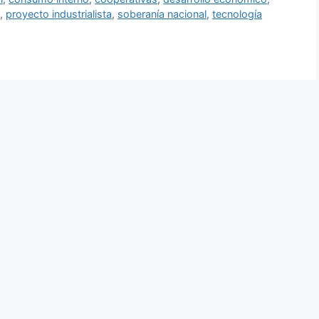
,
proyecto industrialista
,
soberanía nacional
,
tecnología