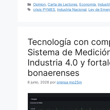
Opinion
,
Carta de Lectores
,
Economía
,
Industr
crisis PYMES
,
Industria Nacional
,
Ley de Emer
Tecnología con comp
Sistema de Medición 
Industria 4.0 y fort
bonaerenses
8 junio, 2026
por
prensa mp25m