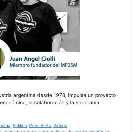
dustria argentina desde 1978, impulsa un proyecto
lo económico, la colaboración y la soberanía
ustria
,
Politica
,
Prov. BsAs
,
Videos
l
,
consumo interno
,
cooperativas
,
desarrollo económico
,