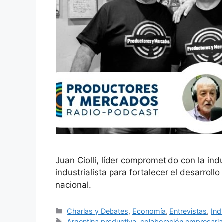
Juan Ciolli, líder comprometido con la in
industrialista para fortalecer el desarrol
nacional.
Charlas y Debates
,
Economía
,
Entrevistas
,
Ind
Argentina productiva
,
colaboración empresaria