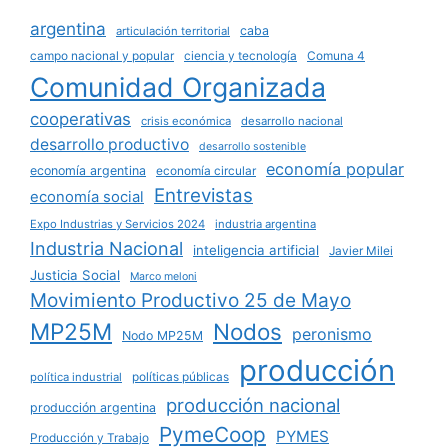
argentina
caba
articulación territorial
campo nacional y popular
ciencia y tecnología
Comuna 4
Comunidad Organizada
cooperativas
crisis económica
desarrollo nacional
desarrollo productivo
desarrollo sostenible
economía popular
economía argentina
economía circular
Entrevistas
economía social
Expo Industrias y Servicios 2024
industria argentina
Industria Nacional
inteligencia artificial
Javier Milei
Justicia Social
Marco meloni
Movimiento Productivo 25 de Mayo
MP25M
Nodos
peronismo
Nodo MP25M
producción
políticas públicas
política industrial
producción nacional
producción argentina
PymeCoop
PYMES
Producción y Trabajo