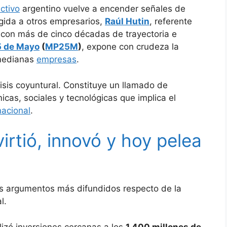
ctivo
argentino vuelve a encender señales de
igida a otros empresarios,
Raúl Hutin
, referente
io con más de cinco décadas de trayectoria e
5 de Mayo
(
MP25M
)
, expone con crudeza la
 medianas
empresas
.
risis coyuntural. Constituye un llamado de
cas, sociales y tecnológicas que implica el
nacional
.
irtió, innovó y hoy pelea
los argumentos más difundidos respecto de la
l.
alizó inversiones cercanas a los
1.400 millones de