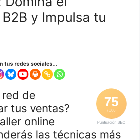
: Domina el
 B2B y Impulsa tu
 tus redes sociales...
 red de
75
ar tus ventas?
/ 100
aller online
Puntuación SEO
nderás las técnicas más