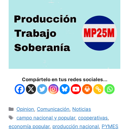
Compártelo en tus redes sociales...
Opinion
,
Comunicación
,
Noticias
campo nacional y popular
,
cooperativas
,
economía popular
,
producción nacional
,
PYMES