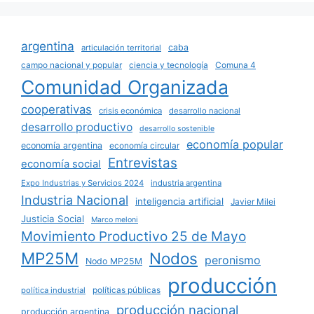
argentina
caba
articulación territorial
campo nacional y popular
ciencia y tecnología
Comuna 4
Comunidad Organizada
cooperativas
crisis económica
desarrollo nacional
desarrollo productivo
desarrollo sostenible
economía popular
economía argentina
economía circular
Entrevistas
economía social
Expo Industrias y Servicios 2024
industria argentina
Industria Nacional
inteligencia artificial
Javier Milei
Justicia Social
Marco meloni
Movimiento Productivo 25 de Mayo
MP25M
Nodos
peronismo
Nodo MP25M
producción
políticas públicas
política industrial
producción nacional
producción argentina