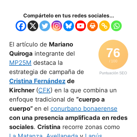
Compártelo en tus redes sociales...
El artículo de
Mariano
76
Quiroga
integrante del
MP25M
destaca la
/ 100
estrategia de campaña de
Puntuación SEO
Cristina Fernández
de
Kirchner
(
CFK
) en la que combina un
enfoque tradicional de
“cuerpo a
cuerpo”
en el
conurbano bonaerense
con una presencia amplificada en redes
sociales
.
Cristina
recorre zonas como
La Matanza
,
Avellaneda
y
Lanús
,