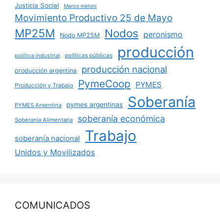
Justicia Social
Marco meloni
Movimiento Productivo 25 de Mayo
MP25M
Nodos
peronismo
Nodo MP25M
producción
políticas públicas
política industrial
producción nacional
producción argentina
PymeCoop
PYMES
Producción y Trabajo
Soberanía
pymes argentinas
PYMES Argentina
soberanía económica
Soberanía Alimentaria
Trabajo
soberanía nacional
Unidos y Movilizados
COMUNICADOS