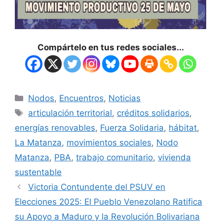
Compártelo en tus redes sociales...
Nodos
,
Encuentros
,
Noticias
articulación territorial
,
créditos solidarios
,
energías renovables
,
Fuerza Solidaria
,
hábitat
,
La Matanza
,
movimientos sociales
,
Nodo
Matanza
,
PBA
,
trabajo comunitario
,
vivienda
sustentable
Victoria Contundente del PSUV en
Elecciones 2025: El Pueblo Venezolano Ratifica
su Apoyo a Maduro y la Revolución Bolivariana