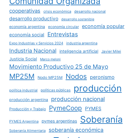
Comunidad Organizada
cooperativas
crisis económica
desarrollo nacional
desarrollo productivo
desarrollo sostenible
economía popular
economía argentina
economía circular
Entrevistas
economía social
Expo Industrias y Servicios 2024
industria argentina
Industria Nacional
inteligencia artificial
Javier Milei
Justicia Social
Marco meloni
Movimiento Productivo 25 de Mayo
MP25M
Nodos
peronismo
Nodo MP25M
producción
políticas públicas
política industrial
producción nacional
producción argentina
PymeCoop
PYMES
Producción y Trabajo
Soberanía
pymes argentinas
PYMES Argentina
soberanía económica
Soberanía Alimentaria