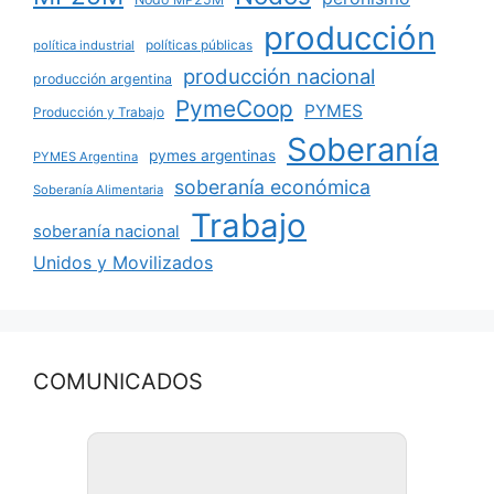
producción
políticas públicas
política industrial
producción nacional
producción argentina
PymeCoop
PYMES
Producción y Trabajo
Soberanía
pymes argentinas
PYMES Argentina
soberanía económica
Soberanía Alimentaria
Trabajo
soberanía nacional
Unidos y Movilizados
COMUNICADOS