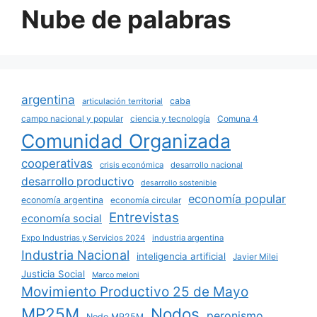
Nube de palabras
argentina
caba
articulación territorial
campo nacional y popular
ciencia y tecnología
Comuna 4
Comunidad Organizada
cooperativas
crisis económica
desarrollo nacional
desarrollo productivo
desarrollo sostenible
economía popular
economía argentina
economía circular
Entrevistas
economía social
Expo Industrias y Servicios 2024
industria argentina
Industria Nacional
inteligencia artificial
Javier Milei
Justicia Social
Marco meloni
Movimiento Productivo 25 de Mayo
MP25M
Nodos
peronismo
Nodo MP25M