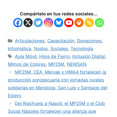
Compártelo en tus redes sociales...
Articulaciones
,
Capacitación
,
Donaciones
,
Informática
,
Nodos
,
Sociales
,
Tecnología
Aula Móvil
,
Hijos de Fierro
,
Inclusión Digital
,
Mimos de Colores
,
MP25M
,
NEWSAN
MP25M, CEA, Mervak y HMA4 fortalecen la
producción agropecuaria con jornadas rurales
solidarias en Mendoza, San Luis y Santiago del
Estero
Del Riachuelo a Napoli: el MP25M y el Club
Social Nápoles fortalecen una alianza que