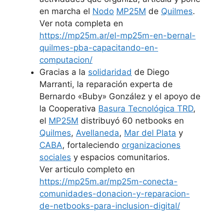
en marcha el
Nodo
MP25M
de
Quilmes
.
Ver nota completa en
https://mp25m.ar/el-mp25m-en-bernal-
quilmes-pba-capacitando-en-
computacion/
Gracias a la
solidaridad
de Diego
Marranti, la reparación experta de
Bernardo «Buby» González y el apoyo de
la Cooperativa
Basura Tecnológica TRD
,
el
MP25M
distribuyó 60 netbooks en
Quilmes
,
Avellaneda
,
Mar del Plata
y
CABA
, fortaleciendo
organizaciones
sociales
y espacios comunitarios.
Ver articulo completo en
https://mp25m.ar/mp25m-conecta-
comunidades-donacion-y-reparacion-
de-netbooks-para-inclusion-digital/