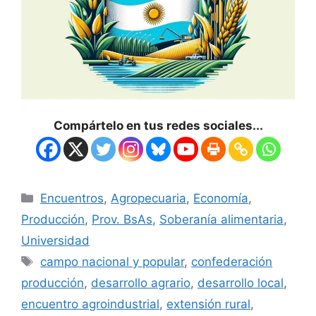
Compártelo en tus redes sociales...
Encuentros
,
Agropecuaria
,
Economía
,
Producción
,
Prov. BsAs
,
Soberanía alimentaria
,
Universidad
campo nacional y popular
,
confederación
producción
,
desarrollo agrario
,
desarrollo local
,
encuentro agroindustrial
,
extensión rural
,