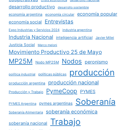
desarrollo productivo
desarrollo sostenible
economía popular
economía argentina
economía circular
Entrevistas
economía social
Expo Industrias y Servicios 2024
industria argentina
Industria Nacional
inteligencia artificial
Javier Milei
Justicia Social
Marco meloni
Movimiento Productivo 25 de Mayo
MP25M
Nodos
peronismo
Nodo MP25M
producción
políticas públicas
política industrial
producción nacional
producción argentina
PymeCoop
PYMES
Producción y Trabajo
Soberanía
pymes argentinas
PYMES Argentina
soberanía económica
Soberanía Alimentaria
Trabajo
soberanía nacional