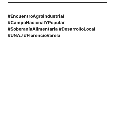
#EncuentroAgroindustrial
#CampoNacionalYPopular
#SoberaníaAlimentaria #DesarrolloLocal
#UNAJ #FlorencioVarela