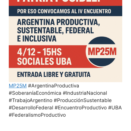
MP25M
#ArgentinaProductiva
#SoberaníaEconómica #IndustriaNacional
#TrabajoArgentino #ProducciónSustentable
#DesarrolloFederal #EncuentroProductivo #UBA
#FederalismoProductivo