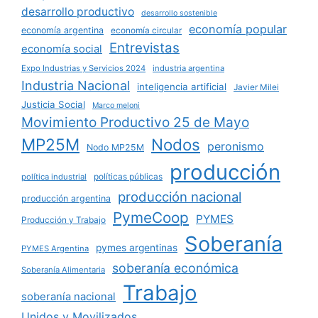
desarrollo productivo
desarrollo sostenible
economía popular
economía argentina
economía circular
Entrevistas
economía social
Expo Industrias y Servicios 2024
industria argentina
Industria Nacional
inteligencia artificial
Javier Milei
Justicia Social
Marco meloni
Movimiento Productivo 25 de Mayo
MP25M
Nodos
peronismo
Nodo MP25M
producción
políticas públicas
política industrial
producción nacional
producción argentina
PymeCoop
PYMES
Producción y Trabajo
Soberanía
pymes argentinas
PYMES Argentina
soberanía económica
Soberanía Alimentaria
Trabajo
soberanía nacional
Unidos y Movilizados