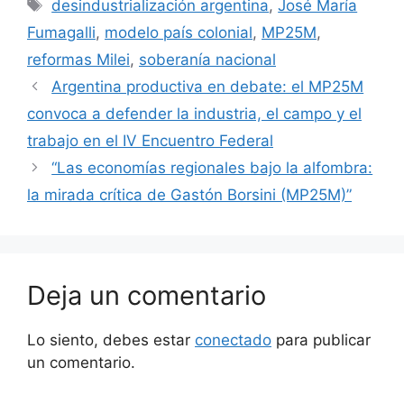
desindustrialización argentina
,
José María
Fumagalli
,
modelo país colonial
,
MP25M
,
reformas Milei
,
soberanía nacional
Argentina productiva en debate: el MP25M
convoca a defender la industria, el campo y el
trabajo en el IV Encuentro Federal
“Las economías regionales bajo la alfombra:
la mirada crítica de Gastón Borsini (MP25M)”
Deja un comentario
Lo siento, debes estar
conectado
para publicar
un comentario.