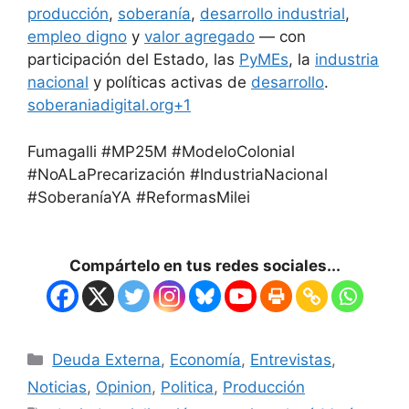
producción
,
soberanía
,
desarrollo industrial
,
empleo digno
y
valor agregado
— con
participación del Estado, las
PyMEs
, la
industria
nacional
y políticas activas de
desarrollo
.
soberaniadigital.org+1
Fumagalli #MP25M #ModeloColonial
#NoALaPrecarización #IndustriaNacional
#SoberaníaYA #ReformasMilei
Compártelo en tus redes sociales...
Deuda Externa
,
Economía
,
Entrevistas
,
Noticias
,
Opinion
,
Politica
,
Producción