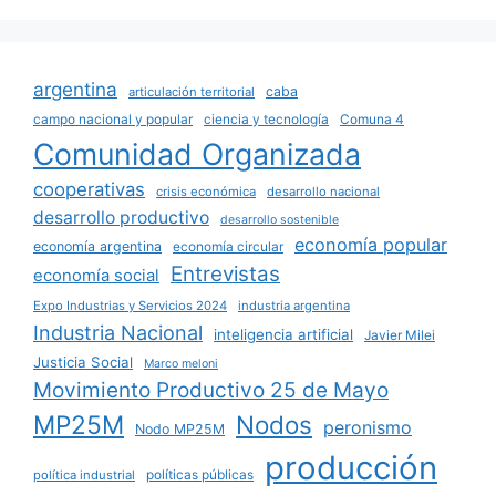
argentina
caba
articulación territorial
campo nacional y popular
ciencia y tecnología
Comuna 4
Comunidad Organizada
cooperativas
crisis económica
desarrollo nacional
desarrollo productivo
desarrollo sostenible
economía popular
economía argentina
economía circular
Entrevistas
economía social
Expo Industrias y Servicios 2024
industria argentina
Industria Nacional
inteligencia artificial
Javier Milei
Justicia Social
Marco meloni
Movimiento Productivo 25 de Mayo
MP25M
Nodos
peronismo
Nodo MP25M
producción
políticas públicas
política industrial