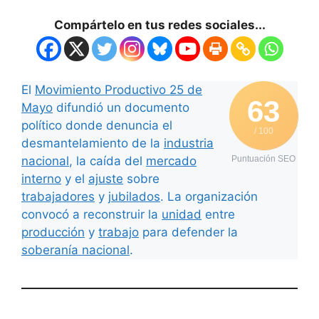
Compártelo en tus redes sociales...
El
Movimiento Productivo 25 de
63
Mayo
difundió un documento
político donde denuncia el
/ 100
desmantelamiento de la
industria
nacional
, la caída del
mercado
Puntuación SEO
interno
y el
ajuste
sobre
trabajadores
y
jubilados
. La organización
convocó a reconstruir la
unidad
entre
producción
y
trabajo
para defender la
soberanía nacional
.