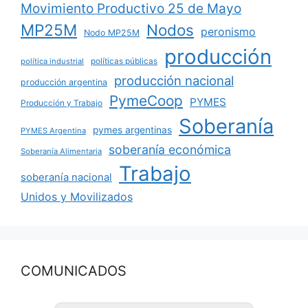
Movimiento Productivo 25 de Mayo
MP25M
Nodos
peronismo
Nodo MP25M
producción
políticas públicas
política industrial
producción nacional
producción argentina
PymeCoop
PYMES
Producción y Trabajo
Soberanía
pymes argentinas
PYMES Argentina
soberanía económica
Soberanía Alimentaria
Trabajo
soberanía nacional
Unidos y Movilizados
COMUNICADOS