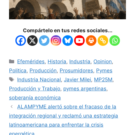
Compártelo en tus redes sociales...
Efemérides
,
Historia
,
Industria
,
Opinion
,
Politica
,
Producción
,
Prosumidores
,
Pymes
Industria Nacional
,
Javier Milei
,
MP25M
,
Producción y Trabajo
,
pymes argentinas
,
soberanía económica
ALAMPYME alertó sobre el fracaso de la
integración regional y reclamó una estrategia
latinoamericana para enfrentar la crisis
energética