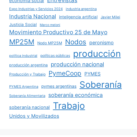
Entrevistas
economía social
Expo Industrias y Servicios 2024
industria argentina
Industria Nacional
inteligencia artificial
Javier Milei
Justicia Social
Marco meloni
Movimiento Productivo 25 de Mayo
MP25M
Nodos
peronismo
Nodo MP25M
producción
políticas públicas
política industrial
producción nacional
producción argentina
PymeCoop
PYMES
Producción y Trabajo
Soberanía
pymes argentinas
PYMES Argentina
soberanía económica
Soberanía Alimentaria
Trabajo
soberanía nacional
Unidos y Movilizados