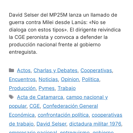
David Selser del MP25M lanza un llamado de
guerra contra Milei desde Lanús: «No se
dialoga con estos tipos». El dirigente reivindica
la CGE peronista y convoca a defender la
producción nacional frente al gobierno
entreguista.
Actos
,
Charlas y Debates
,
Cooperativas
,
Encuentros
,
Noticias
,
Opinion
,
Politica
,
Producción
,
Pymes
,
Trabajo
Acta de Catamarca
,
campo nacional y
popular
,
CGE
,
Confederación General
Económica
,
confrontación política
,
cooperativas
de trabajo
,
David Selser
,
dictadura militar 1976
,
empresario nacional
,
entreguismo
,
gobierno